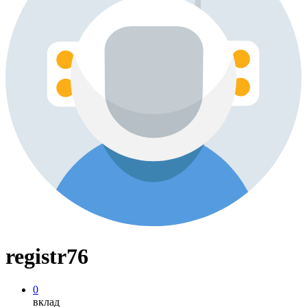
registr76
0
вклад