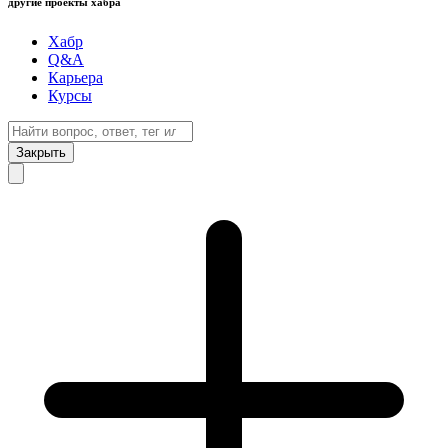
другие проекты хабра
Хабр
Q&A
Карьера
Курсы
Закрыть