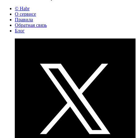
© Habr
О сервисе
Правила
Обратная связь
Блог