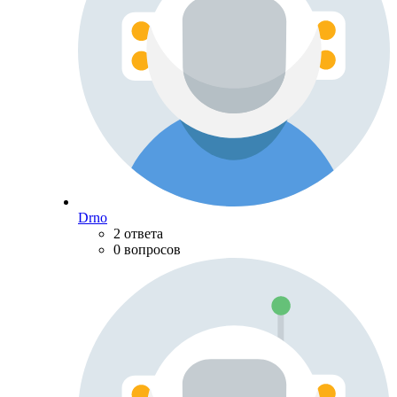
Drno
2 ответа
0 вопросов