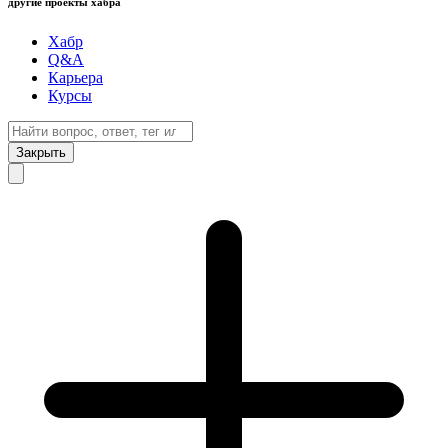
другие проекты хабра
Хабр
Q&A
Карьера
Курсы
Закрыть