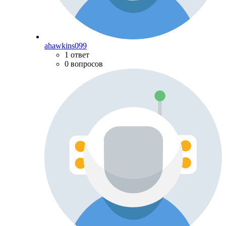
ahawkins099
1 ответ
0 вопросов