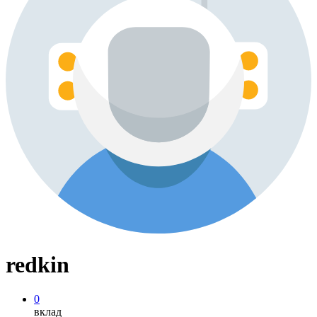
redkin
0
вклад