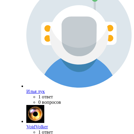
Илья лук
1 ответ
0 вопросов
VoidVolker
1 ответ