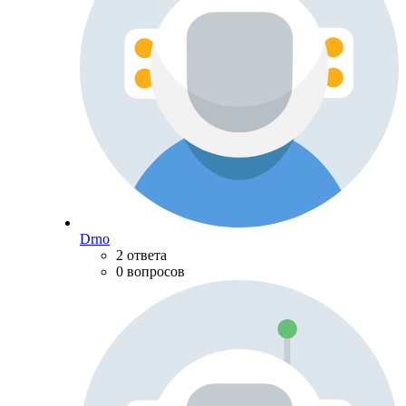
Drno
2 ответа
0 вопросов