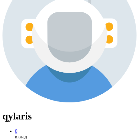
qylaris
0
вклад