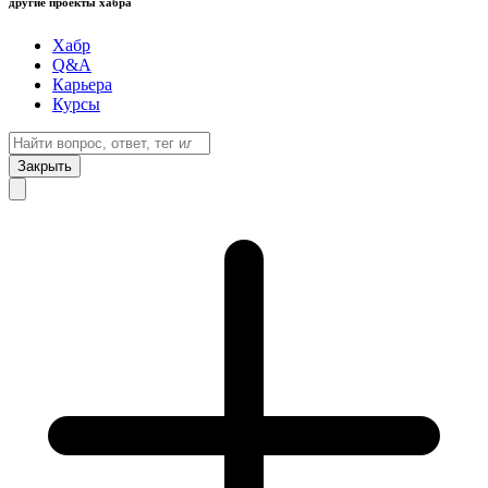
другие проекты хабра
Хабр
Q&A
Карьера
Курсы
Закрыть