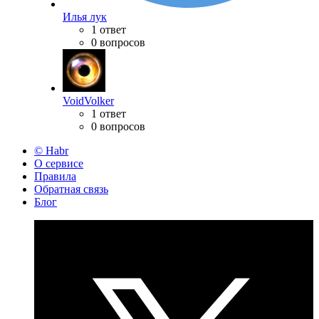
Илья лук
1 ответ
0 вопросов
VoidVolker
1 ответ
0 вопросов
© Habr
О сервисе
Правила
Обратная связь
Блог