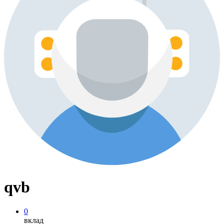
qvb
0
вклад