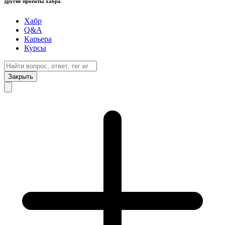
другие проекты хабра
Хабр
Q&A
Карьера
Курсы
Закрыть