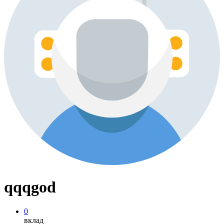
qqqgod
0
вклад