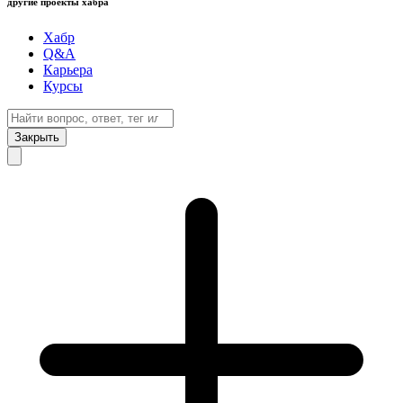
другие проекты хабра
Хабр
Q&A
Карьера
Курсы
Закрыть