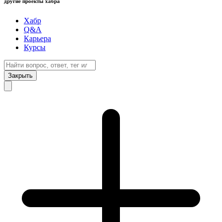
другие проекты хабра
Хабр
Q&A
Карьера
Курсы
Закрыть