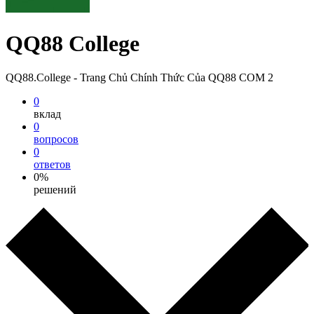
QQ88 College
QQ88.College - Trang Chủ Chính Thức Của QQ88 COM 2
0
вклад
0
вопросов
0
ответов
0%
решений