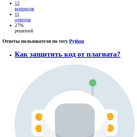
12
вопросов
11
ответов
27%
решений
Ответы пользователя по тегу
Python
Как защитить код от плагиата?