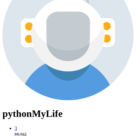
pythonMyLife
3
вклад