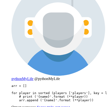
pythonMyLife
@pythonMyLife
arr = []

for player in sorted (players ['players'], key = l
    # print ('{name}'.format (**player))

    arr.append ('{name}'.format (**player))