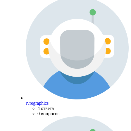
rvregraphics
4 ответа
0 вопросов