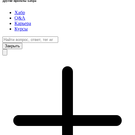
другие проекты хабра
Хабр
Q&A
Карьера
Курсы
Закрыть