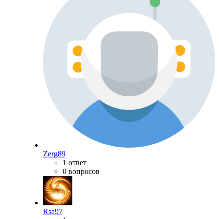
Zerg89
1 ответ
0 вопросов
Rsa97