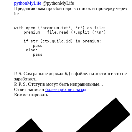
pythonMyLife
@pythonMyLife
Предлагаю вам просtой парс в список и проверку через
in:
with open ('premium.txt', 'r') as file:

    premium = file.read ().split ('\n')

    if str (ctx.guild.id) in premium:

        pass

     else:

        pass
P. S. Сам раньше держал БД в файле. на хостинге это не
заработает...
P. P. S. Отступв могут быть неправильные...
Ответ написан
более трёх лет назад
Комментировать