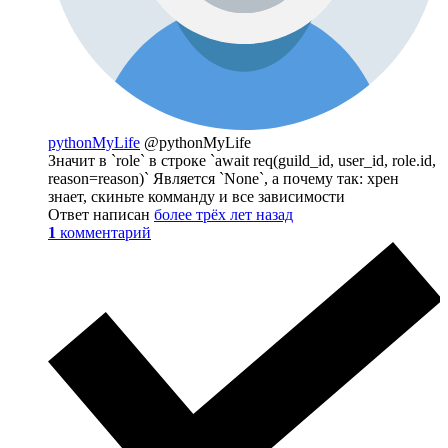
pythonMyLife
@pythonMyLife
Значит в `role` в строке `await req(guild_id, user_id, role.id,
reason=reason)` Является `None`, а почему так: хрен
знает, скиньте комманду и все зависимости
Ответ написан
более трёх лет назад
1
комментарий