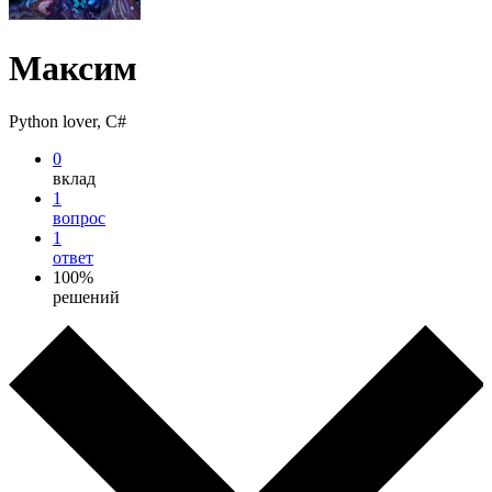
Максим
Python lover, C#
0
вклад
1
вопрос
1
ответ
100%
решений