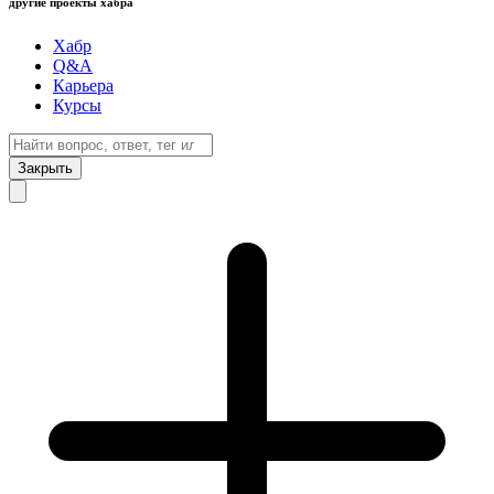
другие проекты хабра
Хабр
Q&A
Карьера
Курсы
Закрыть