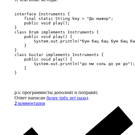
interface Instruments {

    final static String key = "До мажор";

    public void play();

}

class Drum implements Instruments {

    public void play() {

        System.out.println("бум бац бац бум бац ба
    }

}

class Guitar implements Instruments {

    public void play() {

        System.out.println("до ми соль до ре до");

    }

}
p.s: программисты дополнят и поправят.
Ответ написан
более трёх лет назад
2
комментария