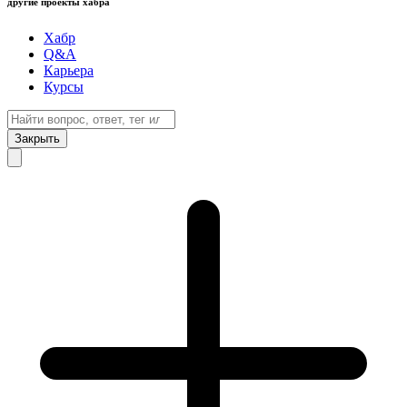
другие проекты хабра
Хабр
Q&A
Карьера
Курсы
Закрыть