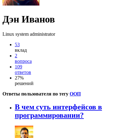
Дэн Иванов
Linux system administrator
53
вклад
2
вопроса
109
ответов
27%
решений
Ответы пользователя по тегу
ООП
В чем суть интерфейсов в
программировании?