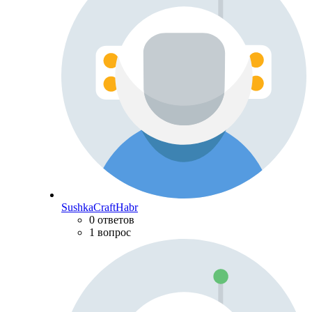
SushkaCraftHabr
0 ответов
1 вопрос