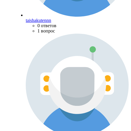
taishakutennn
0 ответов
1 вопрос