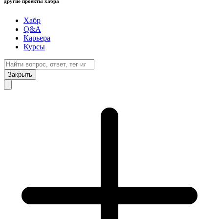
другие проекты хабра
Хабр
Q&A
Карьера
Курсы
Закрыть