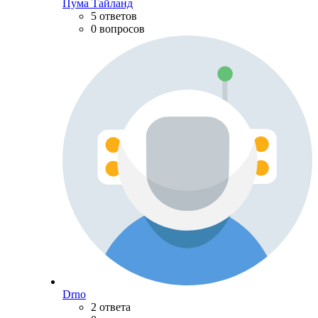
Пума Тайланд
5 ответов
0 вопросов
Drno
2 ответа