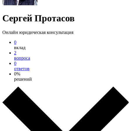
Сергей Протасов
Онлайн юридическая консультация
0
вклад
2
вопроса
0
ответов
0%
решений