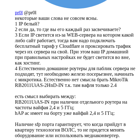
pr0l
@pr0l
некоторые ваши слова не совсем ясны.
1 IP белый?
2 если да, то где вы его каждый раз засвечиваете?
3 Если IP светится из-за WEB-сервера на котором какой
либо сайт работает, тогда вам надо подключать
бесплатный тариф у Cloudflare и проксировать трафик
через их сервера на свой. При этом ваш IP домашний
при правильных настройках не будет светится во вне,
как хостинг.
4 Естественно домашние роутеры для паблик сервера не
подходят, тут необходимо железо посерьезнее, начинать
с микротика. Естественно нет смысла брать MikroTik
RB2011UiAS-2HnD-IN т.к. там вафля только 2.4
есть смысл выбирать между:
RB2011UiAS-IN при наличии отдельного роутера на
частоты вайфая 2,4 и 5 ГГц;
hAP ac имеет на борту уже вайфай 2,4 и 5 ГГц;
Наличие sfp порта гарантирует, что когда прийдут в
квартиру технология ВОЛС, то не придется менять
оборудование или использовать медиаконвертер.