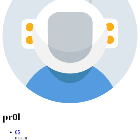
pr0l
85
вклад