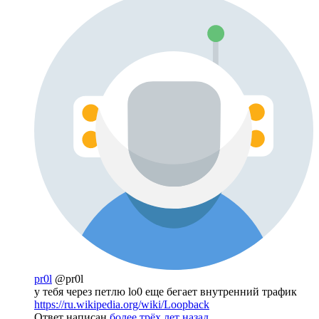
pr0l
@pr0l
у тебя через петлю lo0 еще бегает внутренний трафик
https://ru.wikipedia.org/wiki/Loopback
Ответ написан
более трёх лет назад