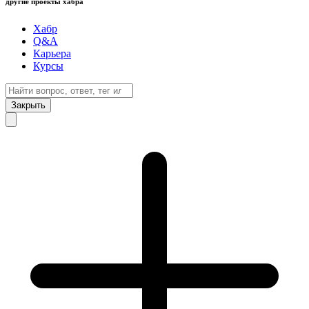
другие проекты хабра
Хабр
Q&A
Карьера
Курсы
Закрыть