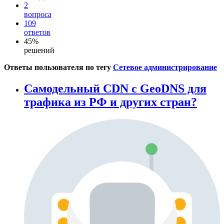
2
вопроса
109
ответов
45%
решений
Ответы пользователя по тегу
Сетевое администрирование
Самодельный CDN с GeoDNS для
трафика из РФ и других стран?