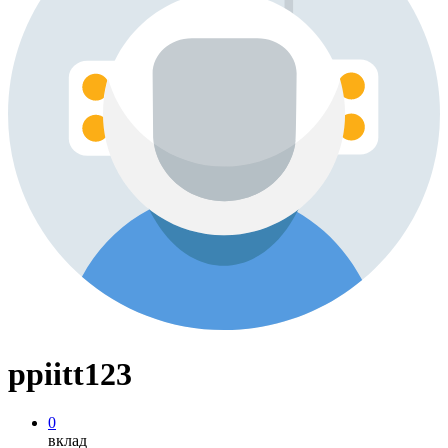
ppiitt123
0
вклад