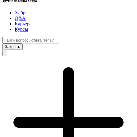
другие проекты хабра
Хабр
Q&A
Карьера
Курсы
Закрыть