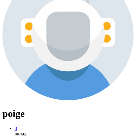
poige
3
вклад