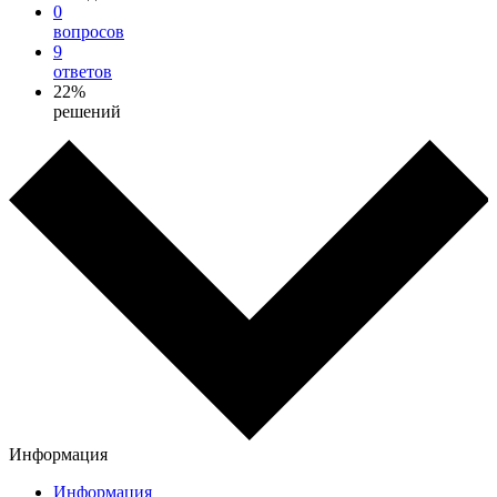
0
вопросов
9
ответов
22%
решений
Информация
Информация