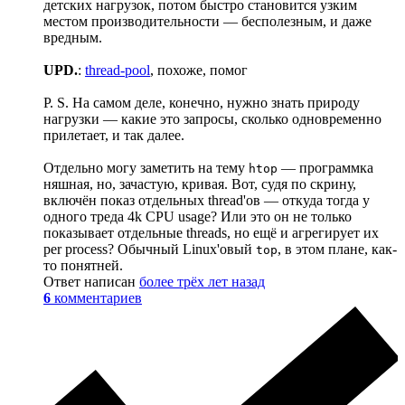
детских нагрузок, потом быстро становится узким
местом производительности — бесполезным, и даже
вредным.
UPD.
:
thread-pool
, похоже, помог
P. S. На самом деле, конечно, нужно знать природу
нагрузки — какие это запросы, сколько одновременно
прилетает, и так далее.
Отдельно могу заметить на тему
— программка
htop
няшная, но, зачастую, кривая. Вот, судя по скрину,
включён показ отдельных thread'ов — откуда тогда у
одного треда 4k CPU usage? Или это он не только
показывает отдельные threads, но ещё и агрегирует их
per process? Обычный Linux'овый
, в этом плане, как-
top
то понятней.
Ответ написан
более трёх лет назад
6
комментариев