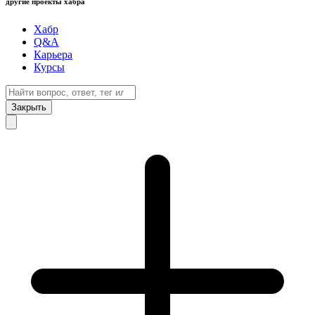
другие проекты хабра
Хабр
Q&A
Карьера
Курсы
Закрыть