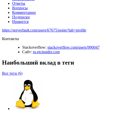
Ответы
Вопросы
Комментарии
Подписки
Нравится
https://serverfault.com/users/67675/poige?tab=profile
Контакты
Stackoverflow:
stackoverflow.com/users/990047
Сайт:
ru.etcinsider.com
Наибольший вклад в теги
Все теги (6)