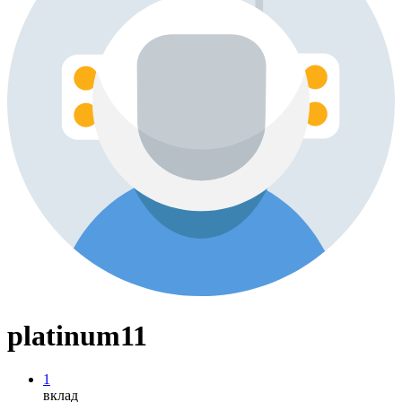
platinum11
1
вклад