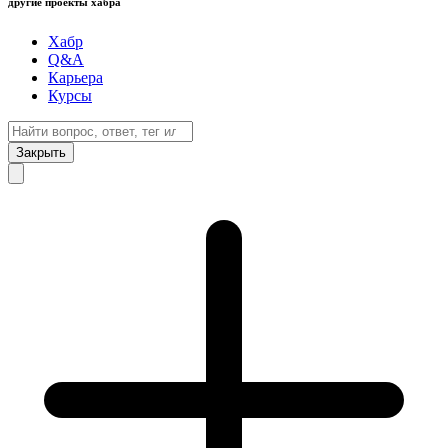
другие проекты хабра
Хабр
Q&A
Карьера
Курсы
Закрыть