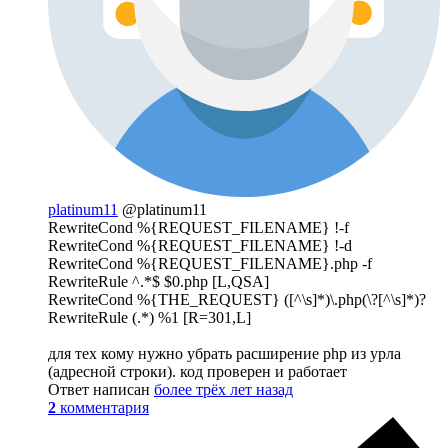
platinum11
@platinum11
RewriteCond %{REQUEST_FILENAME} !-f
RewriteCond %{REQUEST_FILENAME} !-d
RewriteCond %{REQUEST_FILENAME}.php -f
RewriteRule ^.*$ $0.php [L,QSA]
RewriteCond %{THE_REQUEST} ([^\s]*)\.php(\?[^\s]*)?
RewriteRule (.*) %1 [R=301,L]
для тех кому нужно убрать расширение php из урла
(адресной строки). код проверен и работает
Ответ написан
более трёх лет назад
2
комментария