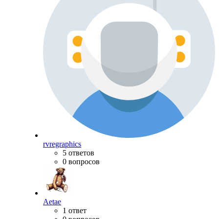
rvregraphics
5 ответов
0 вопросов
Aetae
1 ответ