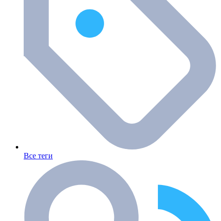
Все теги