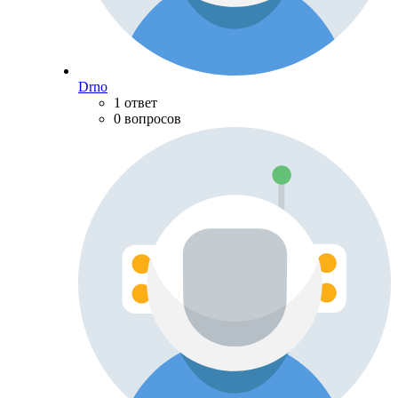
Drno
1 ответ
0 вопросов