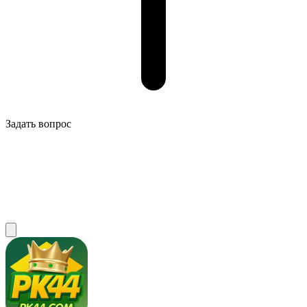
Задать вопрос