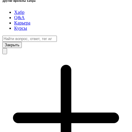
другие проекты хабра
Хабр
Q&A
Карьера
Курсы
Закрыть