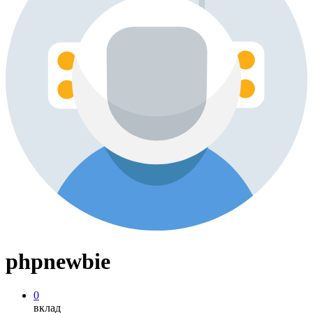
phpnewbie
0
вклад