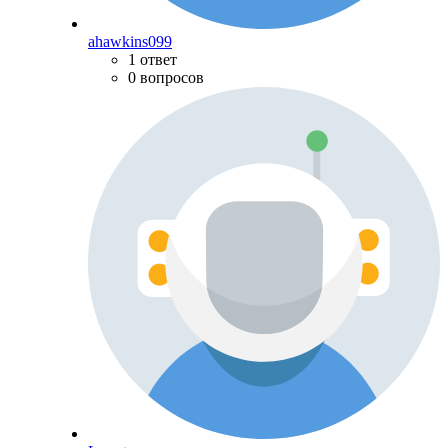
ahawkins099
1 ответ
0 вопросов