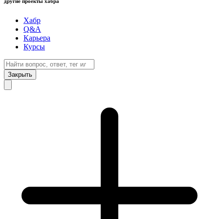
другие проекты хабра
Хабр
Q&A
Карьера
Курсы
Закрыть