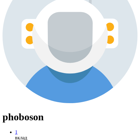
phoboson
1
вклад