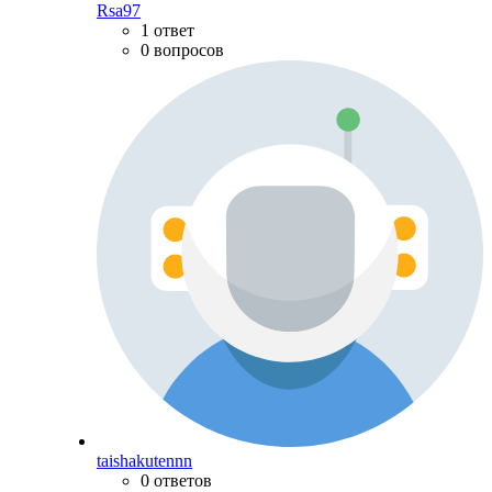
Rsa97
1 ответ
0 вопросов
taishakutennn
0 ответов