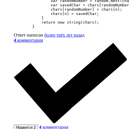
                var randomNumber = random.Next(cha
                var savedChar = chars[randomNumber
                chars[randomNumber] = chars[n];

                chars[n] = savedChar;

            }

            return new string(chars);

        }
Ответ написан
более трёх лет назад
4
комментария
4
комментария
Нравится
2