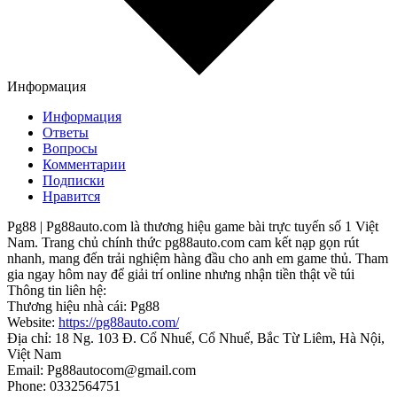
Информация
Информация
Ответы
Вопросы
Комментарии
Подписки
Нравится
Pg88 | Pg88auto.com là thương hiệu game bài trực tuyến số 1 Việt
Nam. Trang chủ chính thức pg88auto.com cam kết nạp gọn rút
nhanh, mang đến trải nghiệm hàng đầu cho anh em game thủ. Tham
gia ngay hôm nay để giải trí online nhưng nhận tiền thật về túi
Thông tin liên hệ:
Thương hiệu nhà cái: Pg88
Website:
https://pg88auto.com/
Địa chỉ: 18 Ng. 103 Đ. Cổ Nhuế, Cổ Nhuế, Bắc Từ Liêm, Hà Nội,
Việt Nam
Email: Pg88autocom@gmail.com
Phone: 0332564751