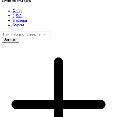
другие проекты хабра
Хабр
Q&A
Карьера
Курсы
Закрыть