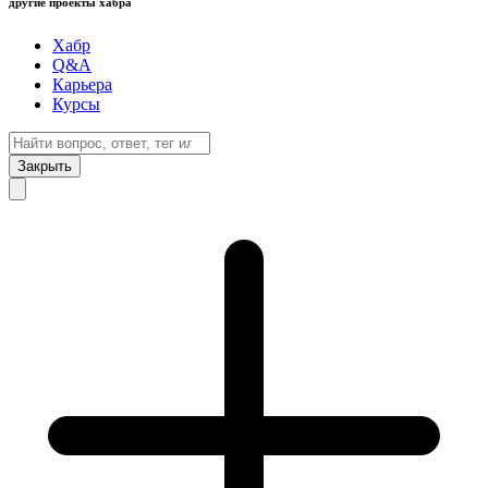
другие проекты хабра
Хабр
Q&A
Карьера
Курсы
Закрыть