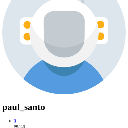
paul_santo
0
вклад