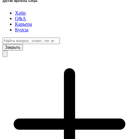
другие проекты хабра
Хабр
Q&A
Карьера
Курсы
Закрыть