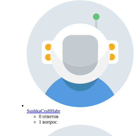
SushkaCraftHabr
0 ответов
1 вопрос