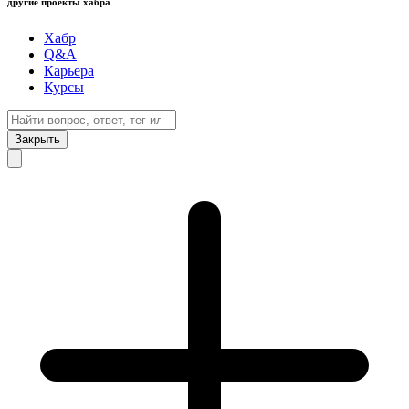
другие проекты хабра
Хабр
Q&A
Карьера
Курсы
Закрыть