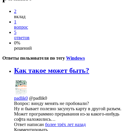
2
вклад
1
вопрос
5
ответов
0%
решений
Ответы пользователя по тегу
Windows
Как такое может быть?
padlik0
@padlik0
Вопрос: винду менять не пробовали?
Ну и бывает полезно засунуть карту в другой разъем.
Может программно прерывания из-за какого-нибудь
софта наложились…
Ответ написан
более трёх лет назад
Комментировать