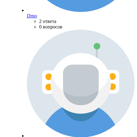
Drno
2 ответа
0 вопросов