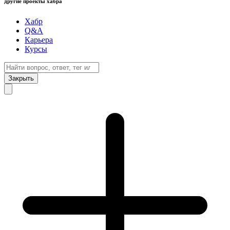
другие проекты хабра
Хабр
Q&A
Карьера
Курсы
Закрыть