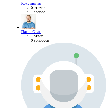
Константин
0 ответов
1 вопрос
Павел Сайк
1 ответ
0 вопросов