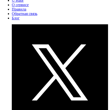
© Habr
О сервисе
Правила
Обратная связь
Блог