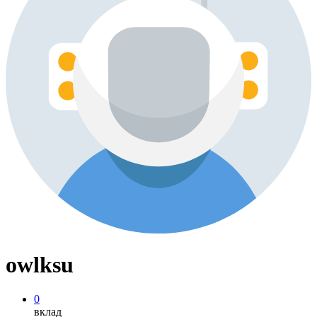
owlksu
0
вклад