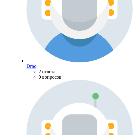
Drno
2 ответа
0 вопросов