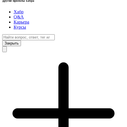
другие проекты хабра
Хабр
Q&A
Карьера
Курсы
Закрыть