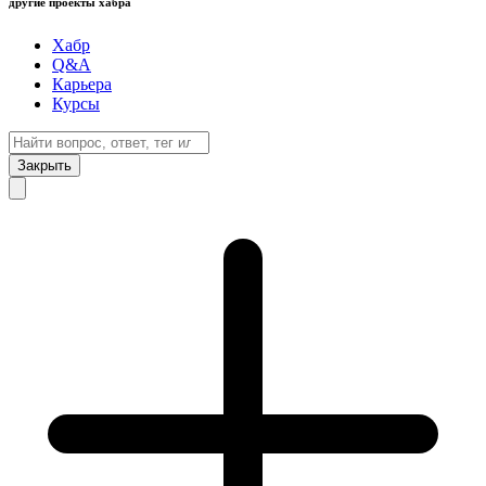
другие проекты хабра
Хабр
Q&A
Карьера
Курсы
Закрыть