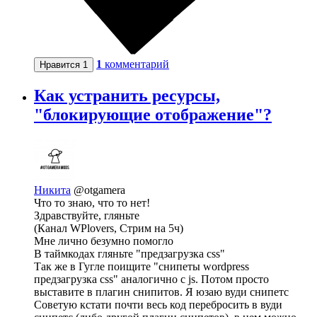
1
комментарий
Нравится
1
Как устранить ресурсы,
"блокирующие отображение"?
Никита
@otgamera
Что то знаю, что то нет!
Здравствуйте, гляньте
(Канал WPlovers, Стрим на 5ч)
Мне лично безумно помогло
В таймкодах гляньте "предзагрузка css"
Так же в Гугле поищите "снипеты wordpress
предзагрузка css" аналогично с js. Потом просто
выставите в плагин снипитов. Я юзаю вуди снипетс
Советую кстати почти весь код перебросить в вуди