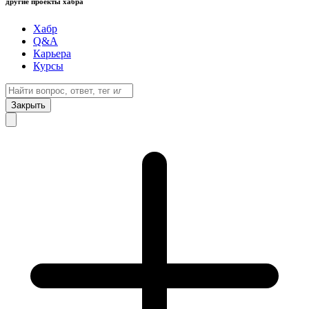
другие проекты хабра
Хабр
Q&A
Карьера
Курсы
Закрыть