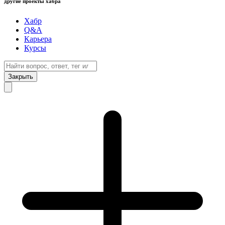
другие проекты хабра
Хабр
Q&A
Карьера
Курсы
Закрыть