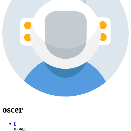
oscer
0
вклад