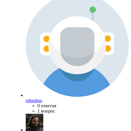
rubrubus
0 ответов
1 вопрос