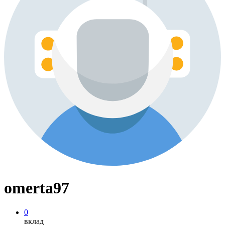
omerta97
0
вклад