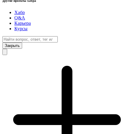
другие проекты хабра
Хабр
Q&A
Карьера
Курсы
Закрыть