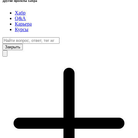
другие проекты хабра
Хабр
Q&A
Карьера
Курсы
Закрыть