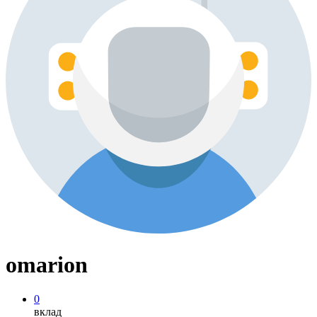
omarion
0
вклад