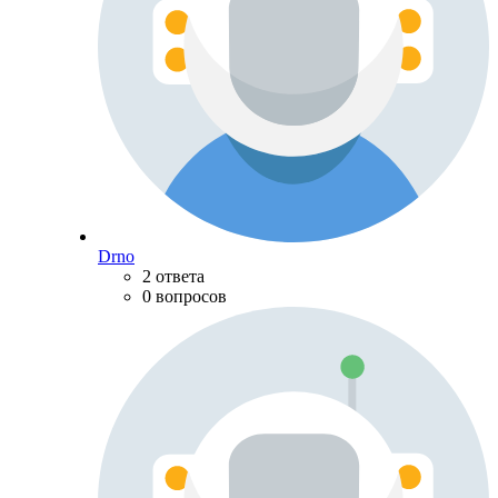
Drno
2 ответа
0 вопросов