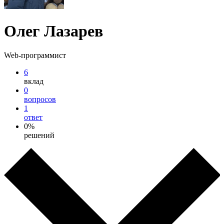
Олег Лазарев
Web-программист
6
вклад
0
вопросов
1
ответ
0%
решений