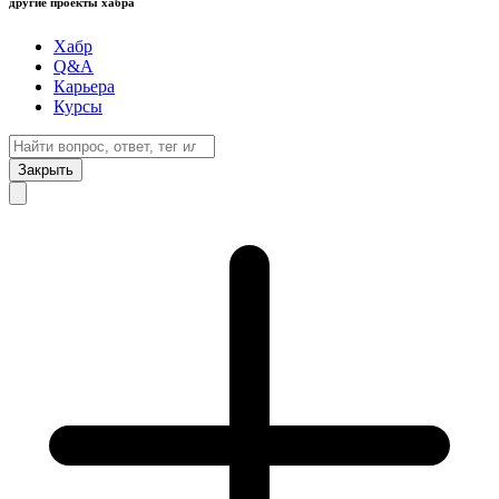
другие проекты хабра
Хабр
Q&A
Карьера
Курсы
Закрыть