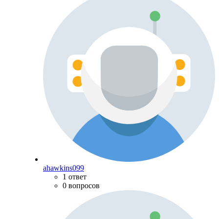
ahawkins099
1 ответ
0 вопросов