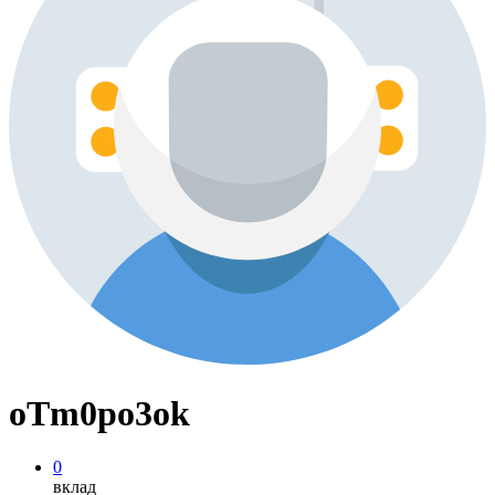
oTm0po3ok
0
вклад