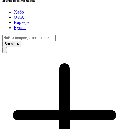
другие проекты хабра
Хабр
Q&A
Карьера
Курсы
Закрыть