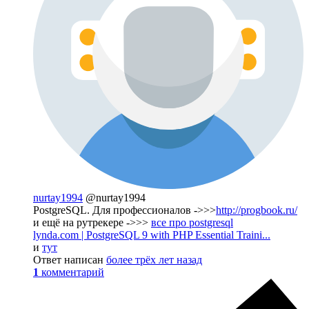
nurtay1994
@nurtay1994
PostgreSQL. Для профессионалов ->>>
http://progbook.ru/
и ещё на рутрекере ->>>
все про postgresql
lynda.com | PostgreSQL 9 with PHP Essential Traini...
и
тут
Ответ написан
более трёх лет назад
1
комментарий