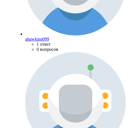
ahawkins099
1 ответ
0 вопросов