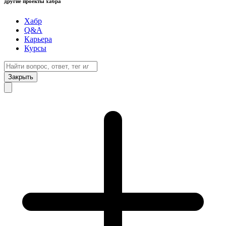
другие проекты хабра
Хабр
Q&A
Карьера
Курсы
Закрыть