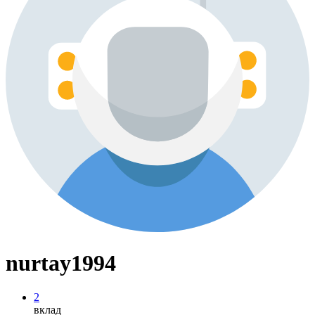
nurtay1994
2
вклад