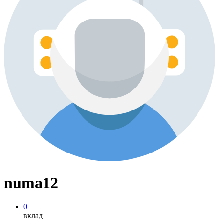
numa12
0
вклад