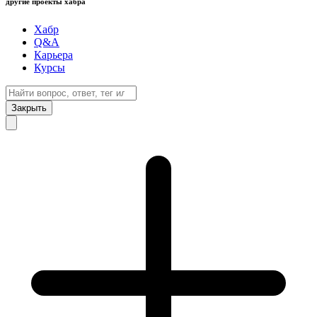
другие проекты хабра
Хабр
Q&A
Карьера
Курсы
Закрыть