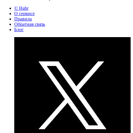
© Habr
О сервисе
Правила
Обратная связь
Блог