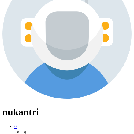
nukantri
0
вклад