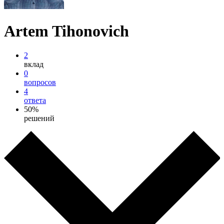
Artem Tihonovich
2
вклад
0
вопросов
4
ответа
50%
решений