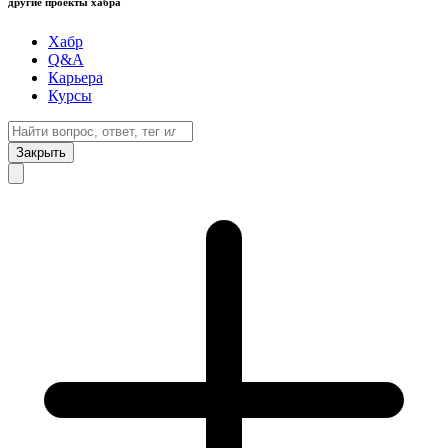
другие проекты хабра
Хабр
Q&A
Карьера
Курсы
Закрыть