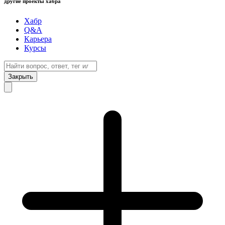
другие проекты хабра
Хабр
Q&A
Карьера
Курсы
Закрыть