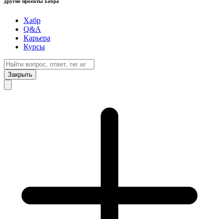
другие проекты хабра
Хабр
Q&A
Карьера
Курсы
Закрыть