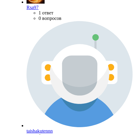
Rsa97
1 ответ
0 вопросов
taishakutennn