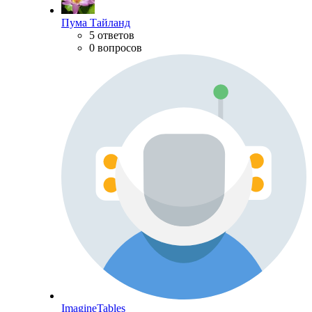
Пума Тайланд
5 ответов
0 вопросов
ImagineTables