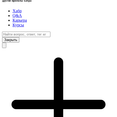
другие проекты хабра
Хабр
Q&A
Карьера
Курсы
Закрыть