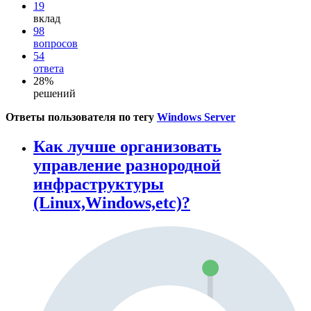
19
вклад
98
вопросов
54
ответа
28%
решений
Ответы пользователя по тегу
Windows Server
Как лучше организовать
управление разнородной
инфраструктуры
(Linux,Windows,etc)?