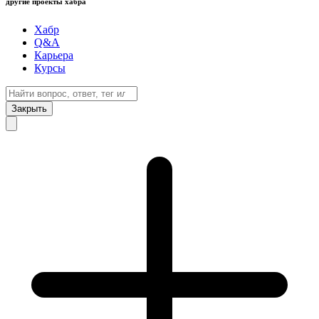
другие проекты хабра
Хабр
Q&A
Карьера
Курсы
Закрыть