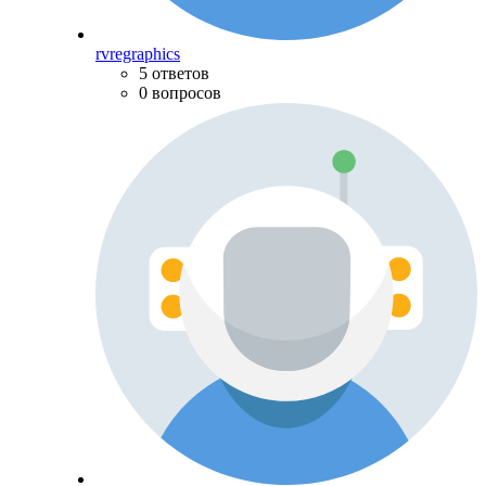
rvregraphics
5 ответов
0 вопросов