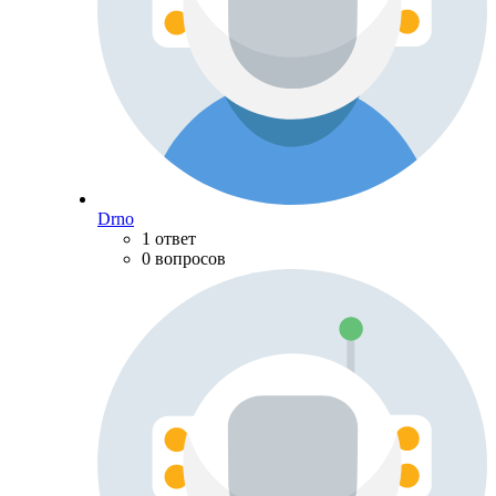
Drno
1 ответ
0 вопросов