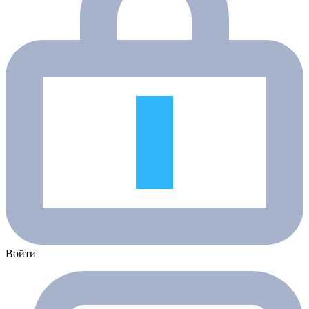
Войти