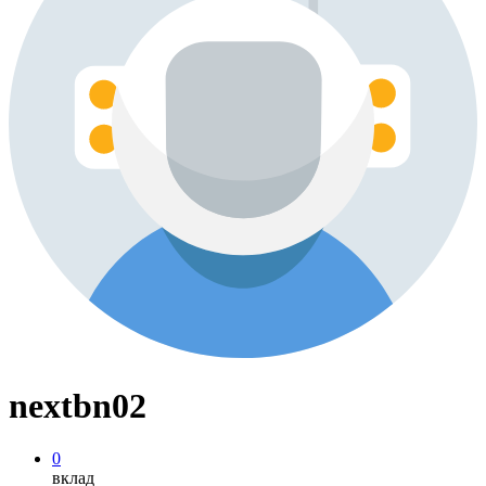
nextbn02
0
вклад