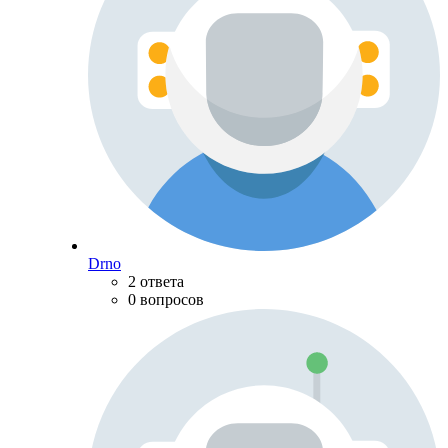
Drno
2 ответа
0 вопросов