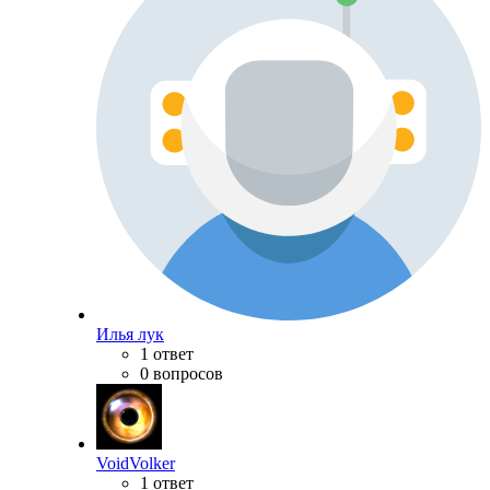
Илья лук
1 ответ
0 вопросов
VoidVolker
1 ответ