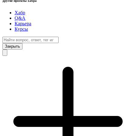
другие проекты хабра
Хабр
Q&A
Карьера
Курсы
Закрыть