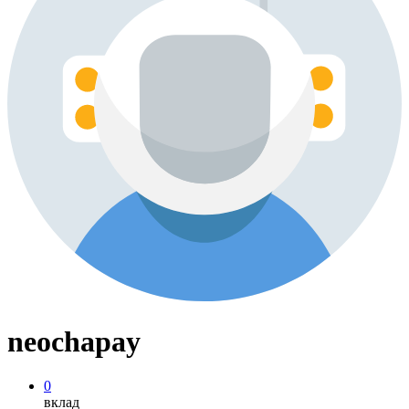
neochapay
0
вклад