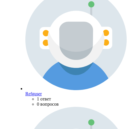
Refguser
1 ответ
0 вопросов