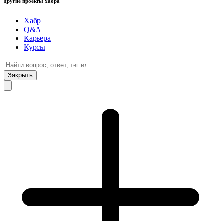
другие проекты хабра
Хабр
Q&A
Карьера
Курсы
Закрыть