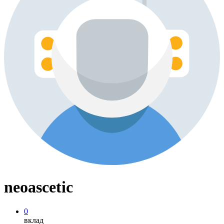
neoascetic
0
вклад