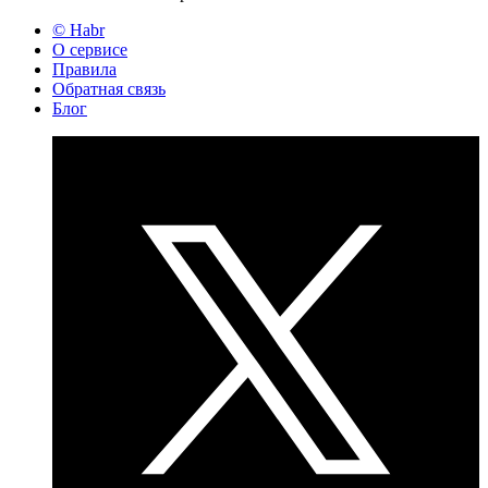
© Habr
О сервисе
Правила
Обратная связь
Блог