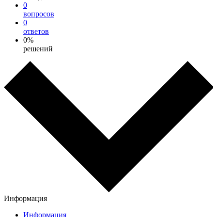
0
вопросов
0
ответов
0%
решений
Информация
Информация