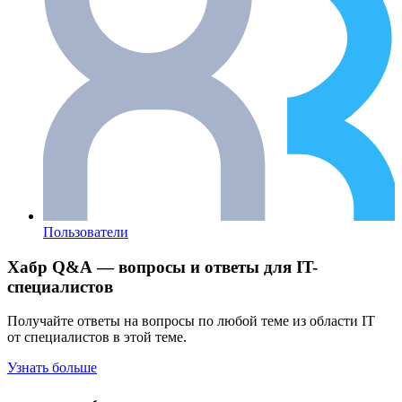
Пользователи
Хабр Q&A — вопросы и ответы для IT-
специалистов
Получайте ответы на вопросы по любой теме из области IT
от специалистов в этой теме.
Узнать больше