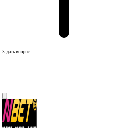
Задать вопрос