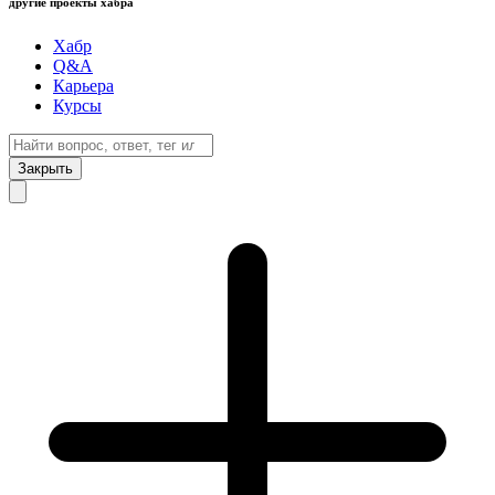
другие проекты хабра
Хабр
Q&A
Карьера
Курсы
Закрыть