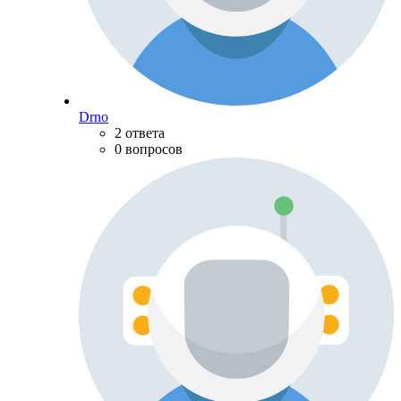
Drno
2 ответа
0 вопросов