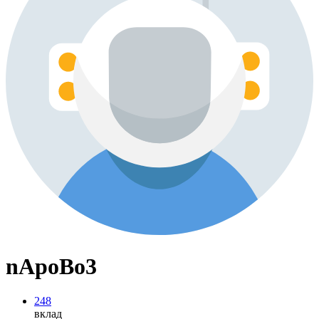
nApoBo3
248
вклад