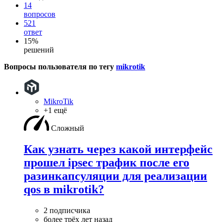
14
вопросов
521
ответ
15%
решений
Вопросы пользователя по тегу
mikrotik
MikroTik
+1 ещё
Сложный
Как узнать через какой интерфейс
прошел ipsec трафик после его
разинкапсуляции для реализации
qos в mikrotik?
2 подписчика
более трёх лет назад