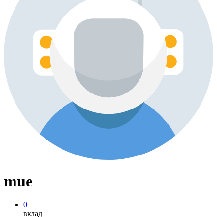
mue
0
вклад