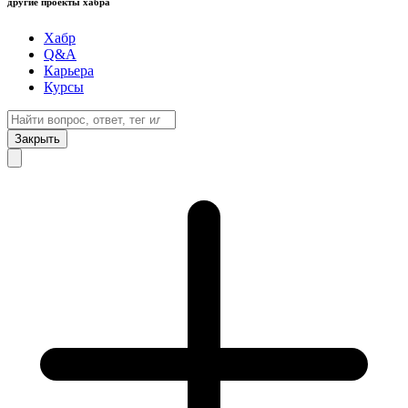
другие проекты хабра
Хабр
Q&A
Карьера
Курсы
Закрыть