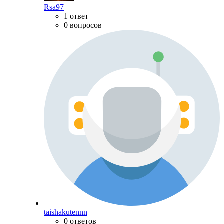
Rsa97
1 ответ
0 вопросов
taishakutennn
0 ответов