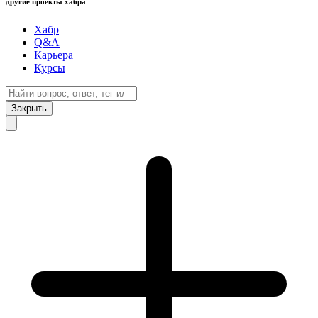
другие проекты хабра
Хабр
Q&A
Карьера
Курсы
Закрыть