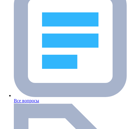
Все вопросы