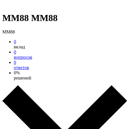
MM88 MM88
MM88
0
вклад
0
вопросов
0
ответов
0%
решений