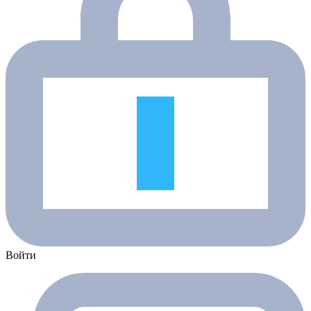
Войти