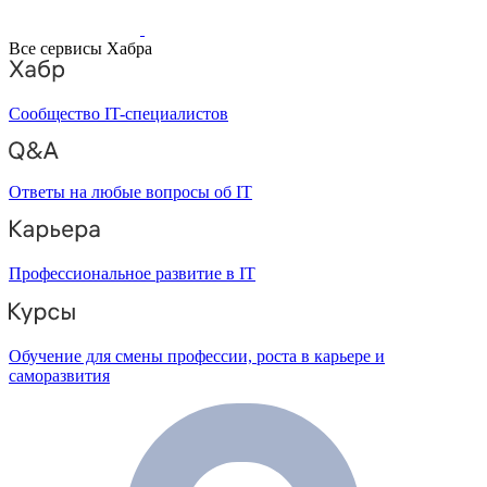
Все сервисы Хабра
Сообщество IT-специалистов
Ответы на любые вопросы об IT
Профессиональное развитие в IT
Обучение для смены профессии, роста в карьере и
саморазвития