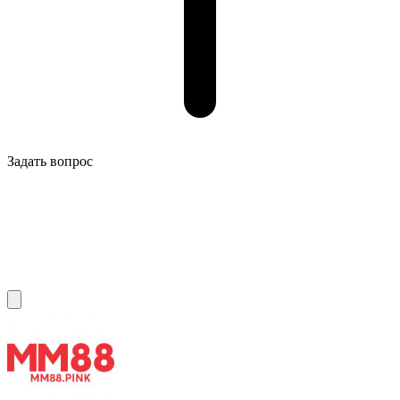
Задать вопрос