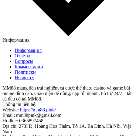
Информация
Информация
Ответы
Вопросы
Комментарии
Подписки
Нравится
MM88 mang đến trải nghiệm cá cược thể thao, casino và game bài
online đỉnh cao. Giao diện dễ dùng, nạp rút nhanh, hỗ trợ 24/7 – tất
cả đều có tại MM88.
Thông tin liên hệ:
Website:
https://mm88.pink/
Email: mm88pink@gmail.com
Hotline: 0365897458
Địa chỉ: 273I Đ. Hoàng Hoa Thám, Tổ 1A, Ba Đình, Hà Nội, Việt
Nam