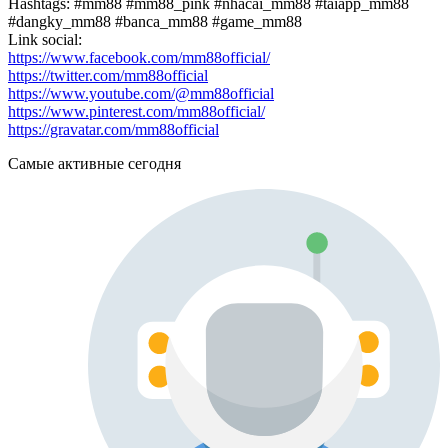
Hashtags: #mm88 #mm88_pink #nhacai_mm88 #taiapp_mm88
#dangky_mm88 #banca_mm88 #game_mm88
Link social:
https://www.facebook.com/mm88official/
https://twitter.com/mm88official
https://www.youtube.com/@mm88official
https://www.pinterest.com/mm88official/
https://gravatar.com/mm88official
Самые активные сегодня