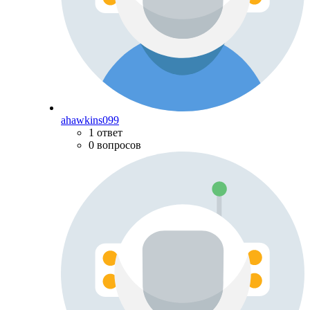
ahawkins099
1 ответ
0 вопросов