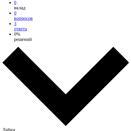
0
вклад
0
вопросов
3
ответа
0%
решений
Лайки