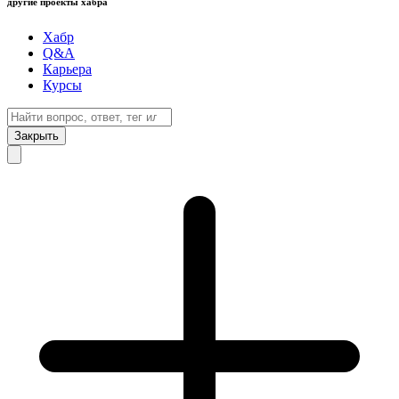
другие проекты хабра
Хабр
Q&A
Карьера
Курсы
Закрыть