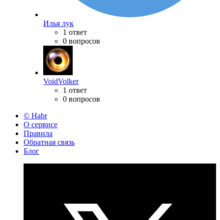
Илья лук
1 ответ
0 вопросов
VoidVolker
1 ответ
0 вопросов
© Habr
О сервисе
Правила
Обратная связь
Блог