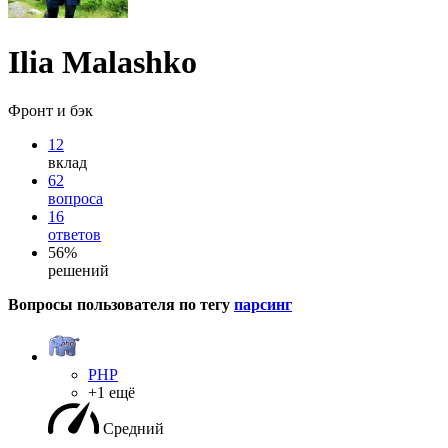
Ilia Malashko
Фронт и бэк
12
вклад
62
вопроса
16
ответов
56%
решений
Вопросы пользователя по тегу
парсинг
PHP
+1 ещё
Средний