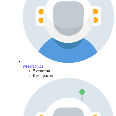
rvregraphics
5 ответов
0 вопросов