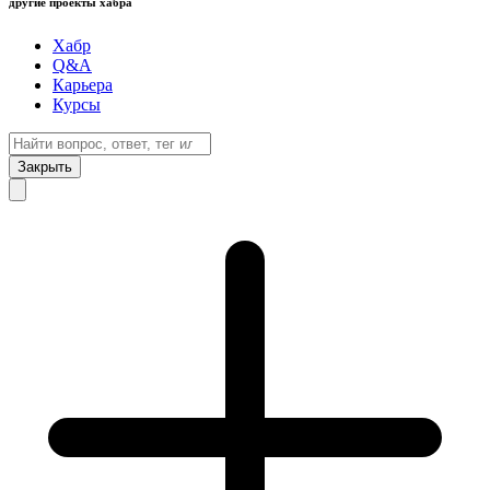
другие проекты хабра
Хабр
Q&A
Карьера
Курсы
Закрыть