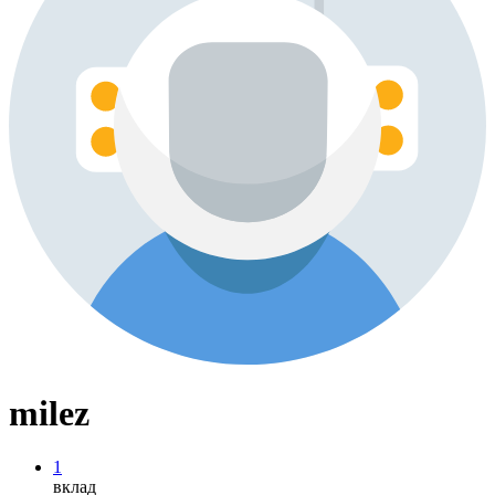
milez
1
вклад