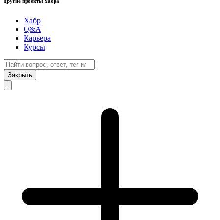
другие проекты хабра
Хабр
Q&A
Карьера
Курсы
Закрыть