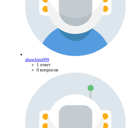
ahawkins099
1 ответ
0 вопросов